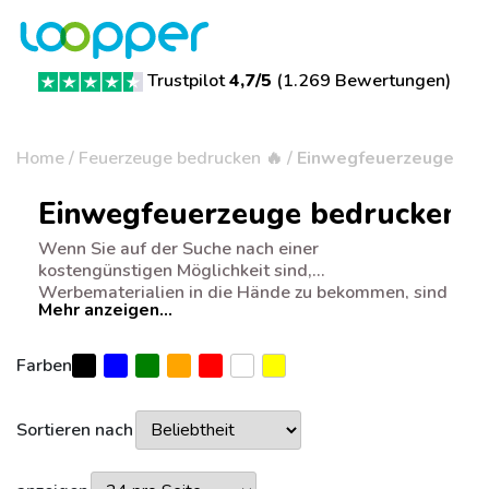
Trustpilot
4,7/5
(
1.269 Bewertungen
)
Home
/
Feuerzeuge bedrucken 🔥
/
Einwegfeuerzeuge
Einwegfeuerzeuge bedrucken
Wenn Sie auf der Suche nach einer
kostengünstigen Möglichkeit sind,
Werbematerialien in die Hände zu bekommen, sind
Mehr anzeigen...
Sie bei den Einwegfeuerzeuge bedrucken von
Loopper genau richtig. Sie sind zwar Einwegartikel,
sehen aber so gut aus, nachdem Sie sie mit Ihrem
Farben
Logo versehen haben, dass die Empfänger sie gar
nicht mehr loswerden wollen. Loopper bietet in
dieser Kategorie zahlreiche Optionen an, darunter
Sortieren nach
viele verschiedene Farben, so dass Sie sicher sein
können, dass Ihr Logo auf den Feuerzeugen gut